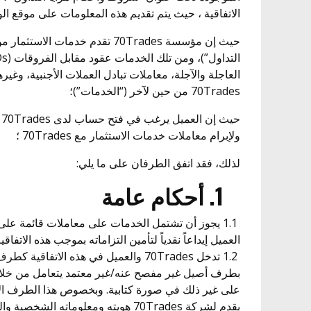
الاتفاقية ، حيث يتم تقديم هذه المعلومات على موقع الو
حيث إن مؤسسة 70Trades تقدم خدمات 
العاجلة والآجلة، معاملات تبادل العملات الأجنبية، وغيره
70Trades من حين لآخر (“الخدمات”)؛
ح
ولإبرام معاملات خدمات الاستثمار مع 70Trades ؛
لذلك، فقد اتفق الطرفان على ما يلي:
1. أحكام عامة
1.1 يجوز أن تشتمل الخدمات على معاملات قائمة عل
العميل إيداعاً نقدياً لتأمين التزاماته بموجب هذه الاتفا
بطرف أصيل غير مفصح عنه/غير معتمد يتعامل من خلال ا
على غير ذلك في صورة كتابية. وبخصوص هذا الطرف الأ
يقدم لشركة 70Trades هويته ومعلوماته ا