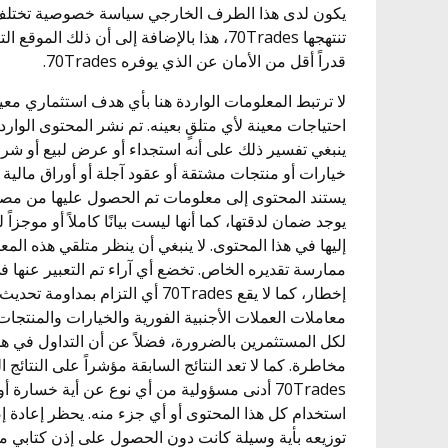
يكون لدى هذا الطرف الخارجي سياسة خصوصية تختل
تنتهجها 70Trades، هذا بالإضافة إلى أن ذلك ا
قدراً أقل من الأمان عن الذي يوفره 70Trades.
لا ترتبط المعلومات الواردة هنا بأي هدف استثماري مع
احتياجات معينة لأي متلقٍ بعينه. تم نشر المحتوى الوار
ينبغي تفسير ذلك على أنه استجداء أو عرض لبيع أو شرا
خيارات أو منتجات مشتقة أو عقود آجلة أو أوراق مالية
يستند المحتوى إلى معلومات تم الحصول عليها من مصادر 
يوجد ضمان لدقتها، كما أنها ليست بيانًا كاملاً أو موجز
إليها في هذا المحتوى. لا ينبغي أن ينظر متلقي هذه المعل
ممارسة تقديره الخاص. تخضع أي آراء تم التعبير عنها ف
إخطار، كما لا يقع 70Trades أي التزام ب
معاملات العملات الأجنبية الفورية والخيارات والمنتجات
لكل المستثمرين بالضرورة، فضلاً عن أن التداول في هذ
مخاطرة. كما لا تعد النتائج السابقة مؤشراً على النتائج 
70Trades أدنى مسؤولية من أي نوع عن أية خسارة
استخدام كل هذا المحتوى أو أي جزء منه. يحظر إعادة إ
توزيعه بأية وسيلة كانت دون الحصول على إذن كتابي من