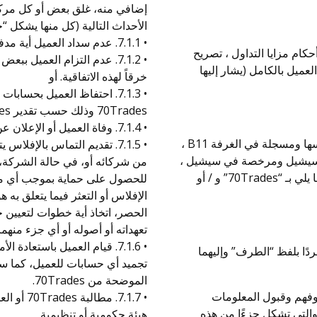
إضافي منه، غلق بعض أو كل مرك
الأحداث التالية (كل منها يشكل “ح
• 7.1.1. عدم سداد العميل أية مدفوعات مستحقة بموجب هذه الاتفاقية على الفور. أو
ام مزايا التداول ، تصريح
• 7.1.2. عدم التزام العميل بب
عميل بالكامل (يشار إليها
خرقاً لهذه الاتفاقية. أو
• 7.1.3. احتفاظ العميل بح
70Trades وذلك حسب تقدير 70Trades الخاص. أو
• 7.1.4. وفاة العميل أو الإعلان عن غيابه أو اعتلال عقله؛
Securcap Securities Limited ، وهي شركة تم تأسيسها ومسجلة في الغرفة B11 ،
• 7.1.5. تقديم التماس بالإفل
، سيشيل ومرخصة في سيشيل ،
من شركائه أو، في حالة الشركة، ا
تعمل تحت الاسم التجاري 70Trades (المشار إليها فيما يلي بـ “70Trades” و / أو
للحصول على حماية بموجب أي من ا
الإفلاس أو التعثر فيما يتعلق به 
الحصر، اتخاذ أية خطوات لتعيين
تعهداته أو أصوله أو أي جزء منهما.
• 7.1.6. قيام العميل باستعاد
ًا بلفظ “الطرف” وإليهما
تجميد أي حسابات للعميل، كما سيت
الموضحة من 70Trades.
 وفهم وقبول المعلومات
• 7.1.7. 
والتي تشكل جزءًا من هذه
هيئة حكومية أو تنظيمية.