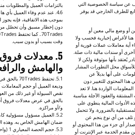
ف عن سياسة الخصوصية التي
بالتزامات العميل والمطلوبات منه 
لموقع التابع للطرف الخارجي قد يوفر
4.6. عند عدم وفاء العميل بأ
دون إخطار مسبق وأن تحصّل من أي
ين أو وضع مالي معين أو
د هنا لأغراض إخبارية فحسب ولا
وقت بسبب أو بدون سبب.
ء أية معاملات عملات فورية أو
5. معدلات فروق 
 أخرى أو سندات مالية ذات صلة.
يُعتقد بأنها موثوقة ولكن لا
والهامش والرافعة
اً للأسواق محل التطورات المشار
ومات على أنها بديلاً عن
5.1. تحتفظ s
ي هذا المحتوى للتغيير دون
وديعة العميل أو حجم المعاملات 
مداومة تحديث المعلومات الواردة هنا. لا تعد
 المشتقة والعقود الآجلة مناسبة
بالحق في عرض معدلات فروق أس
ه الأدوات المالية ينطوي على
و/أو مراكزه.
المستقبلية بالضرورة. ولا تتحمل
5.2. العميل مسؤول مسؤولية 
 أو تلف من أي نوع ينجم عن
ضمان الهامش الخاص به. وهذه المتطل
صدار أي جزء من هذا المحتوى أو
5.3. حج
 مقدم الخدمة عبر الإنترنت أو