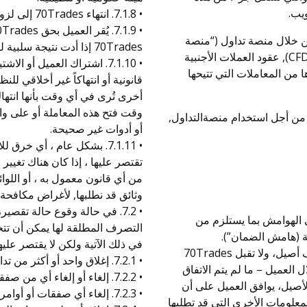
يب.
• 7.1.8. انتهاء 70Trades إلى لزوم ذلك لحمايتها.
الاستثمار من خلال منصة تداول (“منصة
70Trades إذا أدت نتيجة سلبية لهذه المراكز إلى تجاوز هامش الضمان المطلوب.
التداول”)، ومن تلك الخدمات عقود مقابل الفروقات (CFDs), عقود العملات الأجنبية
• 7.1.10. اشتراك العميل أو 
ا من المعاملات التي تتيحها
قانونية أو انتهاكاً غير أخلاقي ل
أخرى تُرى في أي وقت بأنها انتهاك
وقت فتح هذه المعاملة أو على وا
يث إن العميل يرغب في فتح حساب لدى 70Trades من أجل استخدام منصةالتداول,
أو أدوات غير صحيحة.
• 7.1.11. بشكل عام ، أي خر
تقتصر عليها ، إذا كان هناك تغيير
من أي قانون معمول به ، أو اللوائ
وثائق قد نطلبها, لأغراض مكافحة
ى الهوامش بما يستلزم من
التصرف المطلقة لها يمكن أن تتخ
قية (هامش الضمان”).
في ذلك الآتية ولكن لا يقتصر عليها
1.2 تدخل 70Trades والعميل في هذه الاتفاقية كطرف أصيل، ولا تقبل 70Trades
• 7.2.1. إغلاق واحد أو أكثر من تداولات العميل ؛
لعميل – ما لم يتم الاتفاق
• 7.2.2. إلغاء أو إلغاء أي من صفقات العميل ؛
صيل، يوافق العميل على أن
• 7.2.3. إلغاء أي صفقات أو أوامر أو عقود أو التزامات أخرى مع العميل ؛
لشخصية والمعلومات الأخرى التي قد تطلبها