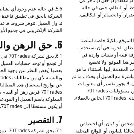
و انقطاع أو خلل أو تأخر في
خط أو النظام، حتى في حالة
5.6. في حالة عدم وجود أي نش
الشركة بالحق في تطبيق قاعدة 
تداول العميل. تتوفر شروط قاع
الشركة الإلكتروني في جميع الأو
ومات المقدمة إلى 70Trades عبر هذا الموقع ملكيةً خاصة لمنصة
6. حق الرهن والحبس والمقاصة والاحتجاز
70Tr وتظل على هذا النحو ولشركة 70Trades مطلق الحرية في أن تستخدم –
 فنية أو تقنيات واردة في
 يقدمها زائر الموقع للمنصة إلى 70Trades عبر هذا الموقع. ولا تخضع
أن تجمع أو توحد حسابات العميل 
مات المقدمة إليها باستثناء ما هو
بعضها (بغض النظر عن وجهة الحس
70Tra الذي له علاقة مباشرة مع العميل أو بخلاف ما تم
ن. لا يجوز تفسير أي معلومات
عن تواريخ استحقاق هذه المطالبا
واردة في هذه الشروط والأحكام على أنه تقييد أو حد من مسؤوليات 70Trades
70Trades فرض رهن أو الق
ملاء.
أو يكون مستحقًا إلى 70Trades.
7. التقصير
أي شخص أو كيان بأي اختصاص
7.1. ي
لفًا للقانون أو اللوائح المحلية.