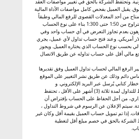
ونية. وتحتفظ الشركة بالحق في تغيير مواصفات العقد
. يقبل العميل بفحص كامل مواصفات الأداة المالية
اح من أحد المعدلات القصوى للرفع المالي وطبقاً
لنوع الحساب في جميع الأوقات يتراوح من 1:50 حتى 1:300 بناء على نوع الحساب
هون بعدم تجاوز التعرض في أي حساب واحد وفي
لمبلغ 30 مليون دولار أمريكي. وعند فتح حساب تداول لأي عميل، يجري
الي بحسب نوع الحساب الذي يختاره العميل. ويجوز
ع مالي أقل على حساب تداوله عن طريق الاتصال
غيير الرفع المالي لحساب تداول العميل وفق تقديرها
ساس دائم وذلك عن طريق نشر التغيير على الموقع
طار كتابي يُرسل عبر البريد الإلكتروني. و
5.5. في حالة عدم وجود أي نشاط للتداول لمدة ثلاثة (3) أشهر على الأقل ، تحتفظ
اري، من أجل الحفاظ على الحساب بإفتراض أن
حة. سيتم الإعلان عن الرسوم في شروط التداول ،
ت. إذا تم تمويل حساب العميل بقيمة أقل وكان غير
) أشهر ، تحتفظ الشركة بالحق في خصم مبلغ أقل لتغطية
اب.