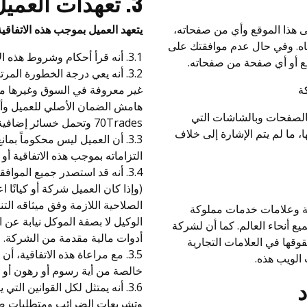
3. تعهدات العميل
ى هذا الموقع وأي من صفحاته،
يتعهد العميل بموجب هذه الاتفاقية 
دناه. وفي حال عدم موافقتك على
3.1. أنه قرأ أحكام وشروط هذه الاتفاقية وأدركها وقبلها.
وقع أو أي صفحة من صفحاته.
3.2. أنه يعي درجة الخطورة الم
غير معروفة في السوق وغيرها من 
هامش الضمان الأصلي للعميل وأنه
 الخاصة بالصفحات وبالشاشات التي
70Trades وتحمل خسائر إضافية.
 ما لم يتم الإشارة إلى خلاف
3.3. أن العميل ليس محكوماً بما
التزاماته بموجب هذه الاتفاقية أو
3.4. أنه قد استصدر جميع المواف
(وإذا كان العميل شركة أو كيانًا 
الصلاحية اللازمة وفق ميثاقه ال
70 هي علامات تجارية وعلامات خدمات مملوكة
الوكيل لا بصفة الموكل نيابة عن 
ي جميع أنحاء العالم. كما أن لشركة
أدوات مالية مقدمة من الشركة.
 بحقوقها في العلامات التجارية
3.5. مع مراعاة هذه الاتفاقية،
الويب هذه.
خالصة من أية رسوم أو رهون أو تع
3.6. أنه يمتثل لكل القوانين ال
وتشريعات الضرائب ومتطلبات 