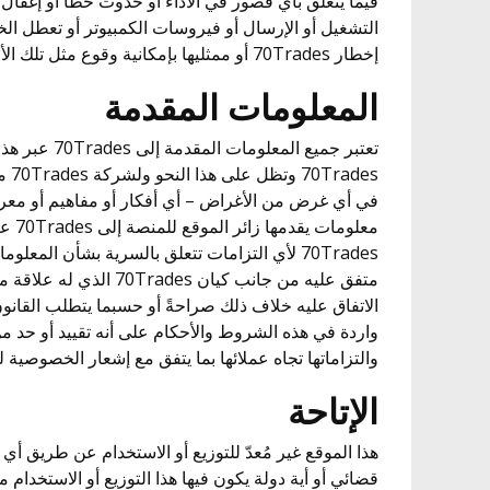
فيما يتعلق بأي قصور في الأداء أو حدوث خطأ أو إغفال أ
التشغيل أو الإرسال أو فيروسات الكمبيوتر أو تعطل ال
إخطار 70Trades أو ممثليها بإمكانية وقوع مثل تلك الأضرار أو الخسائر أو التكاليف.
المعلومات المقدمة
تعتبر جميع المعل
ades
في أي غرض من الأغراض – أي أفكار أو مفاهيم أو معرفة
معلومات
70Trades لأي التزامات تتعلق بالسرية بشأن المعلو
متفق عليه من جانب كيان des
الاتفاق عليه خلاف ذلك صراحةً أو حسبما يتطلب القانو
والتزاماتها تجاه عملائها بما يتفق مع إشعار الخصوصية لدى 70Trades الخاص بالع
الإتاحة
هذا الموقع غير مُعدّ للتوزيع أو الاستخدام عن طريق 
قضائي أو أية دولة يكون فيها هذا التوزيع أو الاستخدام مخا