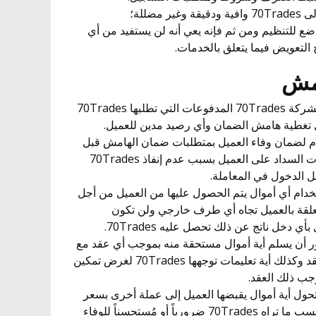
اضع للتنظيم ومن ثم فإنه يعي أنه لن يستفيد من أي
التعويض فيما يتعلق بالخدمات.
4.1. يتعين على العميل أن يسدد لشركة 70Trades المدفوعات التي تطلبها 70Trades
مل 70Trades أي التزام لضمان وفاء العميل بمتطلبات ضمان الهامش قبل
تفعيل أي طلب ولا تسقط التزامات السداد على العميل بسبب عدم إنفاذ 70Trades
 الدخول في المعاملة.
جوز لشركة 70Trades استخدام أي أموال يتم الحصول عليها من العميل من أجل
بالتزامات 70Trades المتعلقة بالعميل تجاه أي طرف خارجي ولن تكون
لفور أن يسلم أية أموال مستحقة منه بموجب أي عقد مع
طرف خارجي وفقاً لبنود ذلك العقد وكذلك أية تعليمات توجهها 70Trades لغرض تمكين
جوز لشركة 70Trades أن تحول أية أموال يقبضها العميل إلى عملة أخرى بسعر
صرف مقبول لدى 70Trades بحسب ما تراه 70Trades ضرورياً أو مُستحسناً للوفاء