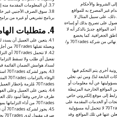
إلى الشروط والأحكام
3.7. أن المعلومات المقدمة منه إلى 70Trades وافية ودقيقة وغير مضللة؛
تخدام غير المصرح به للمواقع
3.8. سوق الصرف الأجنبي غير خ
نظمة الخاصة بشركة 70Trades بما في ذلك، على سبيل المثال لا
برنامج تشريعي أو غيره من برامج 
ى أنظمة شركة 70Trades دون الحصول على تصريح بذلك أو إساءة
4. متطلبات الهامش
 المواقع. جديرٌ بالذكر أنه لا
اطق الجغرافية. كما يخضع
استحقاقك للحصول على منتجات وخدمات معينة لقرارٍ نهائي من شركة 70Trades و/
وبعملة تقبلها 70Trades من أجل تغطية هامش الضمان وأي رصيد مدين للعميل.
4.2. لا تتح
لسداد هوامش الضمان القائمة قبل
نية أخرى يتم التحكم فيها
4.3. ي
التابعة لنا). ومن ثم، تخلي
الوفاء 
م – مسؤوليتها عن أية معلومات أو
70Trades مُلزمة بإخطار العميل بأي دخل ناتج عن ذلك تحصل عليه 70Trades.
 المواقع الخارجية المرتبطة
4.4. يتعين على العميل وعلى ا
كترونية. كما أن قيام 70Trades بإنشاء رابط إلى موقع إلكتروني خاص
تجات أو الخدمات المقدمة على
70Trades من أداء التزاماتها بموجب ذلك العقد.
هذا الموقع أو المعلومات الواردة فيه، فضلاً عن أن 70Trades لا تتحمل أية مسؤولية
4.5. ي
لن عنها في تلك المواقع. وقد