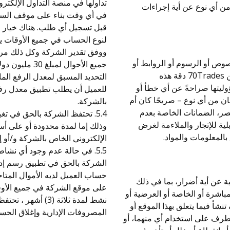
تداولها في منصة التداول الإلكتر
70Trade أدنى مسؤولية من أي نوع عن أية إجراءات
في أي وقت بناء على موقف السوق
قبل تسجيل أي طلب. هناك خيار مت
ووفق تقدير الشركة وكل ذلك مر
لنصوص أو الرسوم أو الروابط أو
جميع الأحوال 
المواد الأخرى – تُقدَّم كما هي وحسب توافرها. ولا تضمن 70Trades دقة هذه
التحديد المسبق لمعدل الرفع الم
ؤوليتها صراحةً عن أي خطأ أو
للعميل أن يطلب تطبيق معدل رف
ن من أي نوع – صريحًا كان أم
بالشركة.
لحصر، الضمانات الخاصة بعدم
5.4. تحتفظ الشركة بالحق في ت
لية للإتجار والملاءمة لغرض
وذلك إما لمدة محدودة أو على أ
بالمعلومات والمواد.
الإلكتروني الخاص بالشركة و/أو إخ
الشركة بالحق في تطبيق رسم إد
حساب العميل لديه الأموال المتا
المسؤولية عن أية أضرار، بما في ذلك
على موقع الشركة في جميع الأوقا
مباشرة أو الخاصة أو العرضية أو
نشط لمدة ثلاثة (3
نشأ فيما يتعلق بهذا الموقع أو
المصروفات الإدارية وإغلاق الحس
طرف على استخدام أي منهما، أو