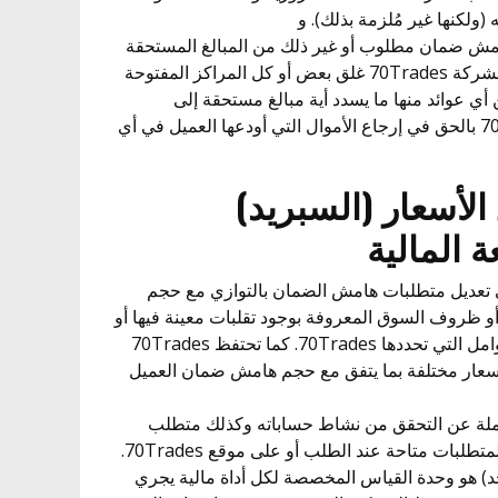
(ولكنها غير مُلزمة بذلك). و
ي هامش ضمان مطلوب أو غير ذلك من المبالغ المستحقة
بموجب هذه الاتفاقية، فإنه يجوز لشركة 70Trades غلق بعض أو كل المراكز المفتوحة
 عوائد منها ما يسدد أية مبالغ مستحقة إلى
70Trades.. كما تحتفظ 70Trades بالحق في إرجاع الأموال التي أودعها العميل في أي
الأسعار (السبريد)
 المالية
70Trade بالحق في تعديل متطلبات هامش الضمان بالتوازي مع حجم
أو ظروف السوق المعروفة بوجود تقلبات معينة فيها أو
نقص السيولة أو غير ذلك من العوامل التي تحددها 70Trades. كما تحتفظ 70Trades
عار مختلفة بما يتفق مع حجم هامش ضمان العميل
كاملة عن التحقق من نشاط حساباته وكذلك متطلب
بات متاحة عند الطلب أو على موقع 70Trades.
م الحصة المعياري 1 (واحد) هو وحدة القياس المخصصة لكل أداة مالية يجري