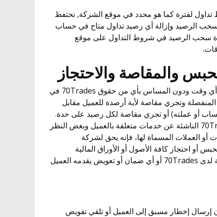
اط تداول لفترة كما هو محدد في موقع الشركة, تحتفظ
سحب الرصيد وإزالة أي رصيد تداول متاح في حساب
دة سحب الرصيد في شروط التداول على موقع
قات.
6.1. يحق لشركة 70Trades في أي وقت ودون المساس بأي من حقوق 70Trades في
المنفصلة وتجري مقاصة لأية أرصدة للعميل مقابل
اب أو عملته) أو تجري مقاصة لكل رصيد على حدة.
وبالنسبة لأي من مطالبات 70Trades الناشئة عن خدمات متعلقة بالعميل وبغض النظر
ت أو العملات المسماة لها، فإنه يحق لشركة
يام بحبس أو احتجاز كافة الأصول أو الأوراق المالية
المملوكة باسم العميل أو المودعة لدى 70Trades أو أي ضمان أو تعويض يقدمه العميل
حق لشركة 70Trades، دون إرسال إخطار مسبق إلى العميل أو تلقي تفويض