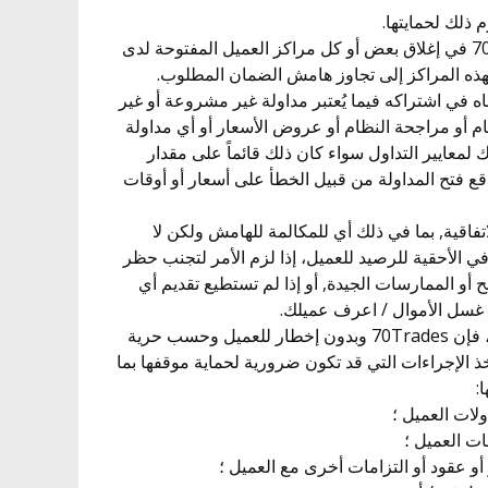
• 7.1.9. يُقر العميل بحق 70Trades في إغلاق بعض أو كل مراكز العميل المفتوحة لدى
الاشتباه في اشتراكه فيما يُعتبر مداولة غير مشروعة أو غير
لنظام أو مراجحة النظام أو عروض الأسعار أو أي مداولة
 لمعايير التداول سواء كان ذلك قائماً على مقدار
قع فتح المداولة من قبيل الخطأ على أسعار أو أوقات
ق للاتفاقية, بما في ذلك أي للمكالمة للهامش ولكن لا
 في الأحقية للرصيد للعميل، إذا لزم الأمر لتجنب حظر
ح أو الممارسات الجيدة, أو إذا لم تستطيع تقديم أي
 غسل الأموال / اعرف عميلك.
• 7.2. في حالة وقوع حالة تقصير، فإن 70Trades وبدون إخطار للعميل وحسب حرية
ذ الإجراءات التي قد تكون ضرورية لحماية موقفها بما
: