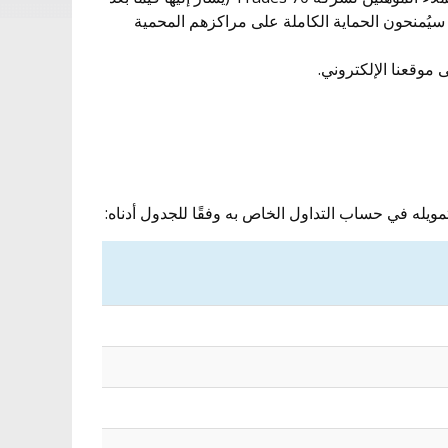
Securcap S (يشار إليها فيما بعد باسم “الشركة”) سيُمنحون الحماية الكاملة على مراكزهم المحمية