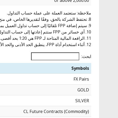
2,000.00 or above
ملاحظة: ستعتمد العملة على عملة حساب التداول.
8. تحتفظ الشركة بالحق، وفقًا لتقديرها الخاص، في منح العميل المزيد من FPP.
9. سيتم إضافة FPP تلقائيًا إلى حساب تداول العميل بمجرد تأكيد تسجيل حساب التداول الخاص به واستيفاء المعايير المذكورة أعلاه.
10. أي خسائر من FPP ستتم إعادتها إلى حساب التداول. يجوز للعميل سحب أي أرباح محققة، طالما لا توجد مراكز مفتوحة.
11. الرافعة المالية المتاحة لـ FPP هي 1:20 بحد أقصى.
12. أثناء استخدام أداة FPP، ينطبق الحد الأدنى والحد الأقصى لمبلغ وحدة العملة الأساسية وفقًا لكل رمز:
ابحث:
Symbols
FX Pairs
GOLD
SILVER
CL Future Contracts (Commodity)