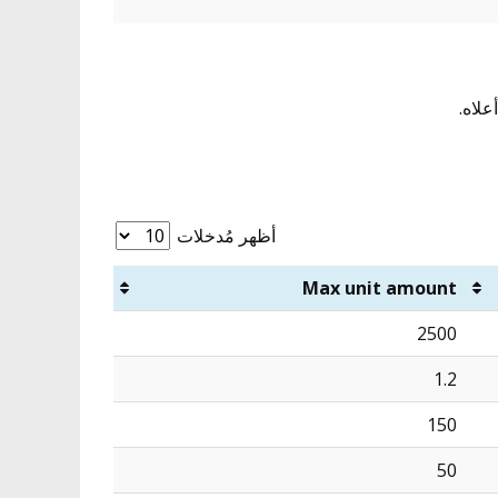
أظهر مُدخلات
Max unit amount
2500
1.2
150
50