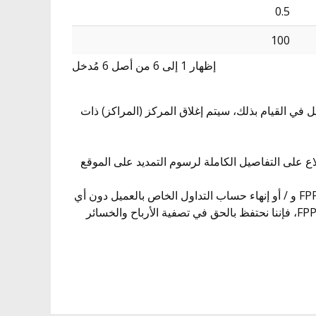
0.5
100
إظهار 1 إلى 6 من أصل 6 مُدخل
اعة من وقت الافتتاح. في حالة فشل العميل في القيام بذلك، سيتم إغلاق المركز (المراكز) ذات
لاع على التفاصيل الكاملة لرسوم التمديد على الموقع
16. في حالة إساءة استخدام FPP بأي صورة، مثل أي شكل من أشكال التحوط، نحتفظ بالحق في إلغاء FPP و / أو إبطال أداة FPP و / أو إنهاء حساب التداول الخاص بالعميل دون أي
إشعار آخر. علاوة على ذلك، في حالة استخدام العميل لـ FPP بسوء نية و / أو استخدام حساب التداول الخاص به لاستغلال أداة FPP، فإننا نحتفظ بالحق في تصفية الأرباح والخسائر