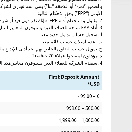
الأولى (“FPP”) وفق الأحكام التالية.
2. بقبول واستخدام أداة FPP، فإنك تقر دون قيد أو شرط بأنك قد قرأت وفهمت وتنوي الالتزام قانونًا بهذه الأحكام الموجودة على موقعنا الإلكتروني.
3. أداة FPP متاحة للعملاء الذين يستوفون المعايير التالية:
‌أ. تسجيل حساب تداول جديد معنا.
‌ب. عدم امتلاك حساب قائم معنا.
‌ج. تمويل حساب التداول الخاص بهم بحد أدنى للإيداع يبلغ 200 دولار أمريكي (مائتا دولار أمريك
‌د. مؤهلون ليصبحوا عملاء 70 Trades.
4. ستقدم الشركة للعملاء الذين يستوفون معايير هذه الأحكام العدد التالي من FPP، وفقًا لمبلغ الإيداع الأول الذي قام العميل بتمويله في حساب التداول الخاص به وفقًا للجدول أدناه:
First Deposit Amount
USD*
0 – 499.00
500.00 – 999.00
1,000.00 – 1,999.00