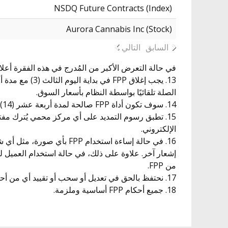
NSDQ Future Contracts (Index)
Aurora Cannabis Inc (Stock)
السابق
التالي
في حالة التعرض الأكبر من المُدرج في هذه الفقرة أعلا
الصلة تلقائيًا بواسطة النظام بأسعار السوق.
14. سوف تكون أداة FPP صالحة لمدة أربعة عشر (14) يومًا من تاريخ فتح العميل لأول مركز محمي.
15. تطبق رسوم التمديد على أي مركز محمي يُترك مفتو
الإلكتروني.
من FPP.
17. نحتفظ بالحق في تعديل أو سحب أو تقييد أي من أحكام FPP في أي وقت دون إشعار.
18. جميع أحكام FPP أساسية وملزمة.