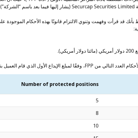
بالضمير “نحن” أو اللاحقة “ـنا”) وهي اسم تجاري لشركة ecurities Limited
ي).
Number of protected positions
5
8
10