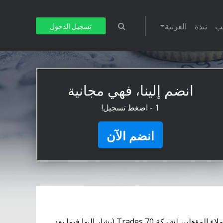
يب
نبذة
العربية
تسجيل الدخول
انضم إلينا، فهي مجانية
1 - اضغط تسجيل!
انضم الآن
1. تحكم الأحكام والشروط الحالية (“الأحكام”) جميع الإجراءات المتعلقة بأداة المراكز المحمية الأولى (“أداة FPP”)، حيث أن العملاء المؤهلين لشركة 70 Trades (يشار إليها فيما بعد