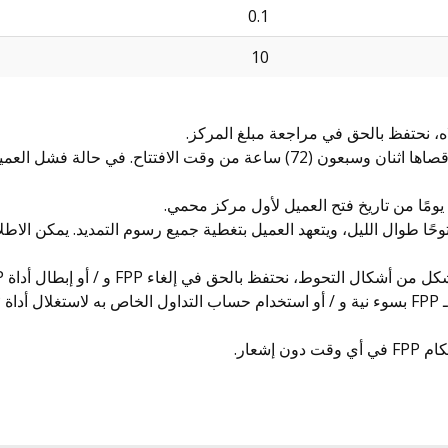
0.1
10
ه، نحتفظ بالحق في مراجعة مبلغ المركز.
13. يجب إغلاق FPP في بداية اليوم الثالث (3) مع مدة أقصاها اثنان وسبعون (72) س
حًا طوال الليل، ويتعهد العميل بتغطية جميع رسوم التمديد. يمكن الاط